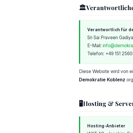
🏛️
Verantwortlich
Verantwortlich für d
Sri Sai Praveen Gadiy
E-Mail:
info@demokrat
Telefon: +49 151 256
Diese Website wird von ei
Demokratie Koblenz
org
🖥️
Hosting & Serve
Hosting-Anbieter