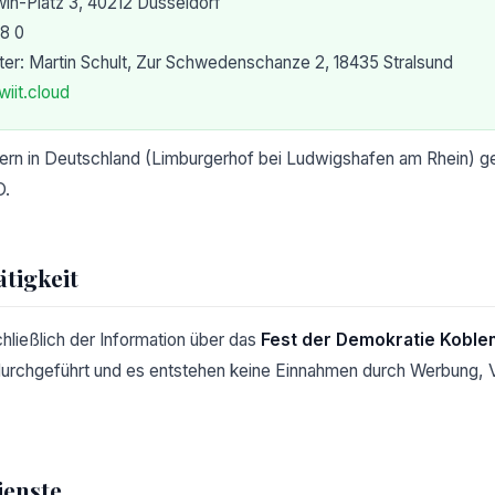
in-Platz 3, 40212 Düsseldorf
98 0
er: Martin Schult, Zur Schwedenschanze 2, 18435 Stralsund
iit.cloud
ern in Deutschland (Limburgerhof bei Ludwigshafen am Rhein) ge
O.
tigkeit
hließlich der Information über das
Fest der Demokratie Koble
 durchgeführt und es entstehen keine Einnahmen durch Werbung, 
ienste