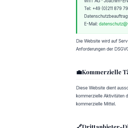
WIIT AG · Joachim-Erw
Tel: +49 (0)211 879 7
Datenschutzbeauftragt
E-Mail:
datenschutz@w
Die Website wird auf Serv
Anforderungen der DSGV
💼
Kommerzielle Tä
Diese Website dient aussc
kommerzielle Aktivitäten
kommerzielle Mittel.
🔗
Drittanbieter-D