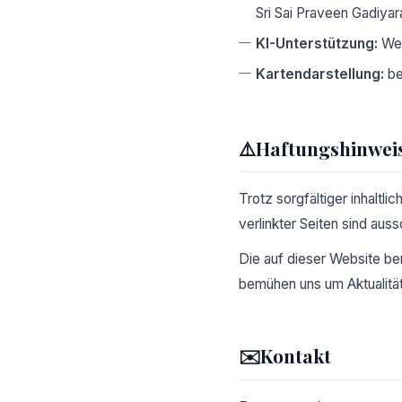
Sri Sai Praveen Gadiya
KI-Unterstützung:
Web
Kartendarstellung:
be
⚠️
Haftungshinwei
Trotz sorgfältiger inhaltli
verlinkter Seiten sind auss
Die auf dieser Website be
bemühen uns um Aktualität
✉️
Kontakt